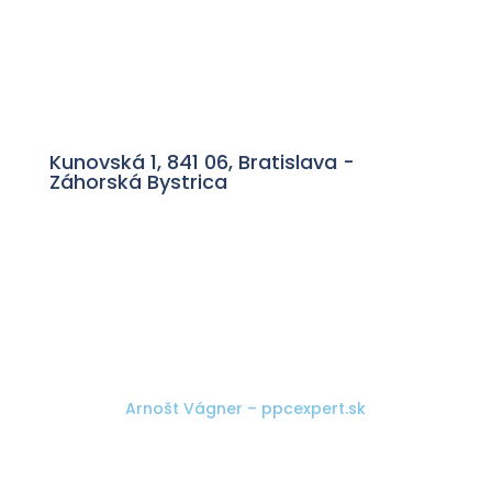
Kunovská 1, 841 06, Bratislava -
Záhorská Bystrica
© 2025 Medi Centrum Záhorská Bystrica · Web
vytvoril
Arnošt Vágner – ppcexpert.sk