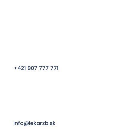
Cenník Estetická Medicína
+421 907 777 771
info@lekarzb.sk