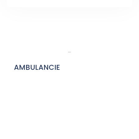
…
AMBULANCIE
Zubná Ambulancia
Dentálna Hygiena
Kožná Ambulancia
Estetická Ambulancia