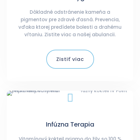
Dôkladné odstránenie kameňa a
pigmentov pre zdravé ďasná. Prevencia,
vďaka ktorej predídete bolesti a drahému
vŕtaniu. Zistite viac a našej abulancii.
Zistiť viac

Infúzna Terapia
Vitamínový kokteil priamo do žily so 100 %