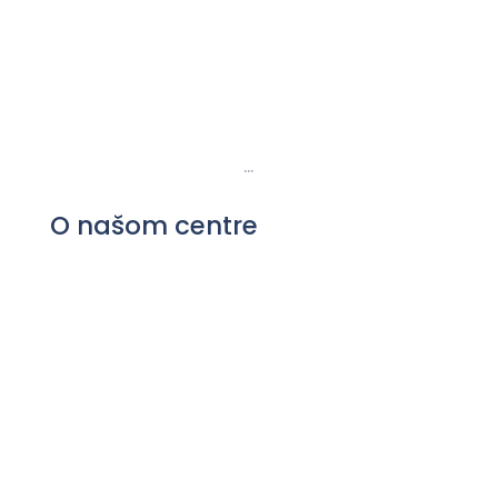
Chirurgická Ambulancia
Infúzne Terapie
…
O našom centre
O nás
Kde sa nachádzame
Blog
Kontakt